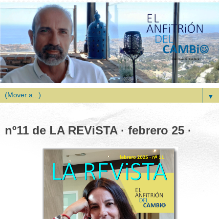
▼
nº11 de LA REViSTA · febrero 25 ·